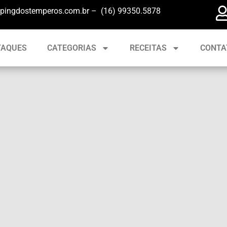
pingdostemperos.com.br – (16) 99350.5878
TAQUES
CATEGORIAS
RECEITAS
CONTA