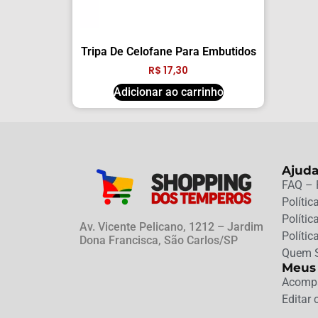
Tripa De Celofane Para Embutidos
R$
17,30
Adicionar ao carrinho
Ajud
FAQ – 
Polític
Políti
Av. Vicente Pelicano, 1212 – Jardim
Polític
Dona Francisca, São Carlos/SP
Quem 
Meus
Acompa
Editar 