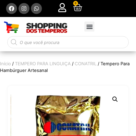
0
Início
/
TEMPERO PARA LINGUIÇA
/
CONATRIL
/ Tempero Para
Hambúrguer Artesanal