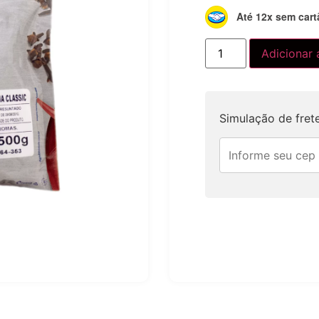
Até 12x sem cart
Adicionar 
Simulação de fret