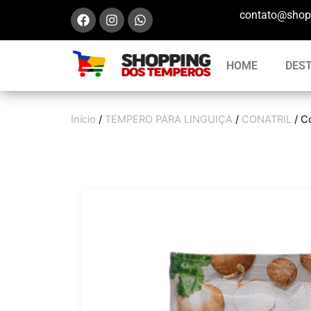
contato@shop
HOME
DES
Início
/
TEMPERO PARA LINGUIÇA
/
CONATRIL
/ C