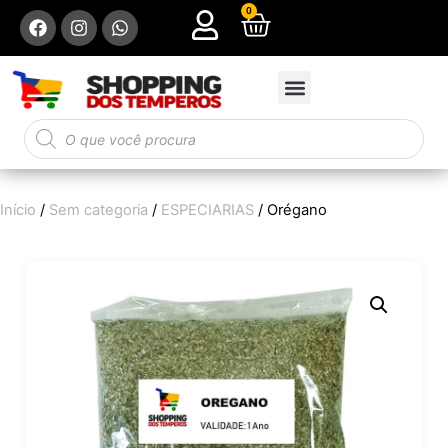
0
Início
/
Sem categoria
/
ESPECIARIAS
/ Orégano